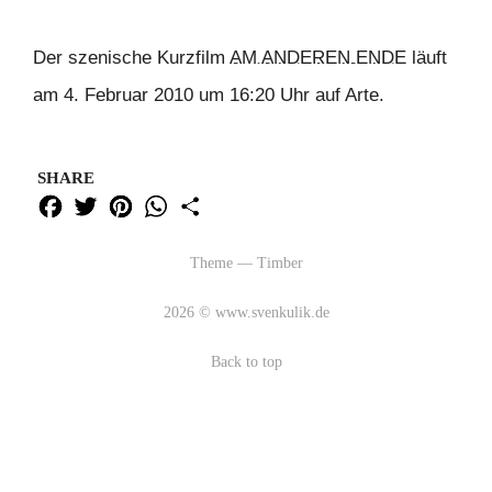
Der szenische Kurzfilm
AM ANDEREN ENDE
läuft
am 4. Februar 2010 um 16:20 Uhr auf Arte.
SHARE
Fac
Twi
Pint
Wh
Sha
ebo
tter
eres
ats
re
ok
t
App
Theme — Timber
2026 © www.svenkulik.de
Back to top